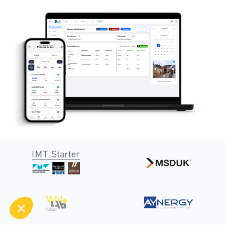
Salut c'est nous...
les Cookies !
On a attendu d'être sûrs que le contenu de
ce site vous intéresse avant de vous
déranger, mais on aimerait bien vous accompagner pendant votre
visite...
C'est OK pour vous ?
Consentements certifiés par
Non merci
Je choisis
OK pour moi